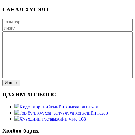
САНАЛ ХҮСЭЛТ
ЦАХИМ ХОЛБООС
Хөдөлмөр, нийгмийн хамгааллын яам
Гэр бүл, хүүхэд, залуучууд хөгжлийн газар
Хүүхдийн тусламжийн утас 108
Холбоо барих