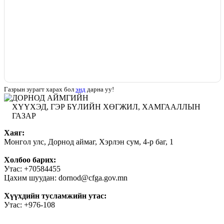
Газрын зурагт харах бол
энд
дарна уу!
ДОРНОД АЙМГИЙН
ХҮҮХЭД, ГЭР БҮЛИЙН ХӨГЖИЛ, ХАМГААЛЛЫН
ГАЗАР
Хаяг:
Монгол улс, Дорнод аймаг, Хэрлэн сум, 4-р баг, 1
Холбоо барих:
Утас: +70584455
Цахим шуудан: dornod@cfga.gov.mn
Хүүхдийн тусламжийн утас:
Утас: +976-108