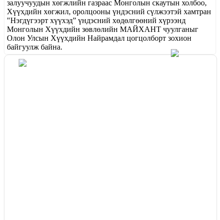
залуучуудын хөгжлийн газраас Монголын скаутын холбоо,
Хүүхдийн хөгжил, оролцооны үндэсний сүлжээтэй хамтран
"Нэгдүгээрт хүүхэд” үндэсний хөдөлгөөний хүрээнд
Монголын Хүүхдийн зөвлөлийн МАЙХАНТ чуулганыг
Олон Улсын Хүүхдийн Найрамдал цогцолборт зохион
байгуулж байна.