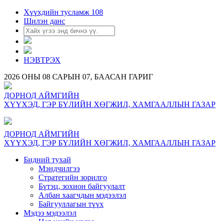
Хүүхдийн тусламж 108
Шилэн данс
НЭВТРЭХ
2026 ОНЫ 08 САРЫН 07, БААСАН ГАРИГ
ДОРНОД АЙМГИЙН
ХҮҮХЭД, ГЭР БҮЛИЙН ХӨГЖИЛ, ХАМГААЛЛЫН ГАЗАР
ДОРНОД АЙМГИЙН
ХҮҮХЭД, ГЭР БҮЛИЙН ХӨГЖИЛ, ХАМГААЛЛЫН ГАЗАР
Бидний тухай
Мэндчилгээ
Стратегийн зорилго
Бүтэц, зохион байгуулалт
Албан хаагчдын мэдээлэл
Байгууллагын түүх
Мэдээ мэдээлэл