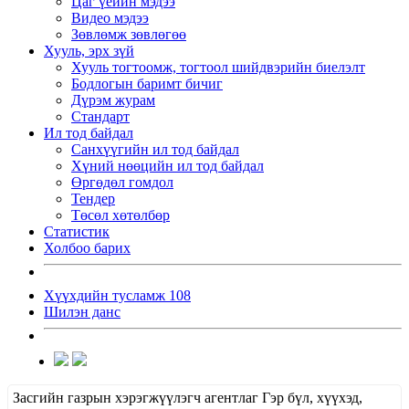
Цаг үеийн мэдээ
Видео мэдээ
Зөвлөмж зөвлөгөө
Хууль, эрх зүй
Хууль тогтоомж, тогтоол шийдвэрийн биелэлт
Бодлогын баримт бичиг
Дүрэм журам
Стандарт
Ил тод байдал
Санхүүгийн ил тод байдал
Хүний нөөцийн ил тод байдал
Өргөдөл гомдол
Тендер
Төсөл хөтөлбөр
Статистик
Холбоо барих
Хүүхдийн тусламж 108
Шилэн данс
Засгийн газрын хэрэгжүүлэгч агентлаг Гэр бүл, хүүхэд,